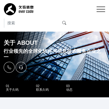
关于 ABOUT
行业领先的全球化软件与信息技术服务企业之
一
01
02
03
关于久码
联系久码
动态